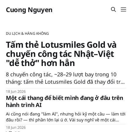
Cuong Nguyen
DU LỊCH & HÀNG KHÔNG
Tấm thẻ Lotusmiles Gold và
chuyến công tác Nhật–Việt
"dễ thở" hơn hẳn
8 chuyến công tác, ~28–29 lượt bay trong 10
tháng: tấm thẻ Lotusmiles Gold đã thay đổi trải
nghiệm bay Nhật–Việt của mình thế nào — và
18 Jun 2026
vì sao nó hơn cả Priority Pass.
Một cái thang để biết mình đang ở đâu trên
hành trình AI
Ai cũng nói đang "làm AI", nhưng hỏi kỹ một câu — làm tới
đâu rồi? — thì phần lớn lại ú ớ. Vài suy nghĩ về một cái
thang đo độ trưởng thành AI, và ba điều đáng giữ lại đằng
18 Jun 2026
sau nó.