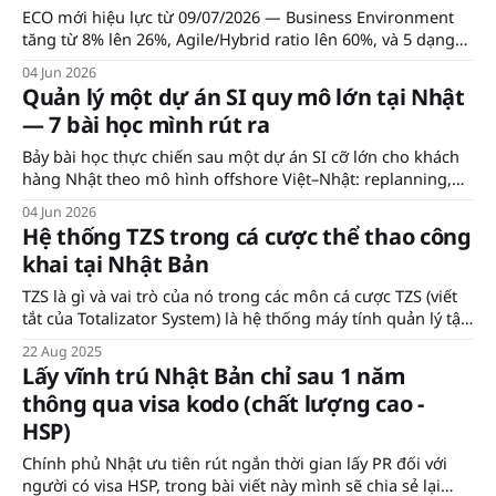
ECO mới hiệu lực từ 09/07/2026 — Business Environment
tăng từ 8% lên 26%, Agile/Hybrid ratio lên 60%, và 5 dạng
câu hỏi mới. Tổng hợp những thay đổi cần biết để chuẩn bị
04 Jun 2026
đúng hướng.
Quản lý một dự án SI quy mô lớn tại Nhật
— 7 bài học mình rút ra
Bảy bài học thực chiến sau một dự án SI cỡ lớn cho khách
hàng Nhật theo mô hình offshore Việt–Nhật: replanning,
estimate, phụ thuộc bên thứ ba, báo tin xấu, chất lượng,
04 Jun 2026
hợp đồng và AI.
Hệ thống TZS trong cá cược thể thao công
khai tại Nhật Bản
TZS là gì và vai trò của nó trong các môn cá cược TZS (viết
tắt của Totalizator System) là hệ thống máy tính quản lý tập
trung toàn bộ hoạt động đặt cược trong các môn cá cược
22 Aug 2025
hợp pháp ở Nhật Bản như đua ngựa (keiba), đua xe
Lấy vĩnh trú Nhật Bản chỉ sau 1 năm
thông qua visa kodo (chất lượng cao -
HSP)
Chính phủ Nhật ưu tiên rút ngắn thời gian lấy PR đối với
người có visa HSP, trong bài viết này mình sẽ chia sẻ lại