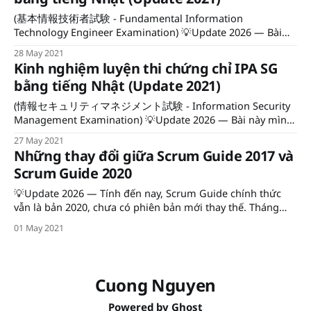
(基本情報技術者試験 - Fundamental Information
Technology Engineer Examination) 💡Update 2026 — Bài
này mình viết năm 2021 theo format cũ (午前/午後). Từ
28 May 2021
tháng 4/2023, IPA đã thay đổi hoàn toàn cấu trúc đề FE:
Kinh nghiệm luyện thi chứng chỉ IPA SG
chia thành 科目A・科目B, rút ngắn thời gian, và bỏ phần
bằng tiếng Nhật (Update 2021)
chọn ngôn ngữ lập trình.
(情報セキュリティマネジメント試験 - Information Security
Management Examination) 💡Update 2026 — Bài này mình
viết năm 2021 theo format cũ (午前/午後 tách riêng). Từ
27 May 2021
năm 2022, IPA đã thay đổi cấu trúc đề SG: gộp 科目A・科目
Những thay đổi giữa Scrum Guide 2017 và
B vào một buổi thi 120 phút, chấm theo IRT tổng hợp. Lệ
Scrum Guide 2020
phí hiện cũng
💡Update 2026 — Tính đến nay, Scrum Guide chính thức
vẫn là bản 2020, chưa có phiên bản mới thay thế. Tháng
6/2025 có "Scrum Guide Expansion Pack" do Jeff Sutherland
01 May 2021
cùng cộng sự phát hành, nhưng đây là tài liệu bổ sung tùy
chọn (mở rộng về
Cuong Nguyen
Powered by
Ghost