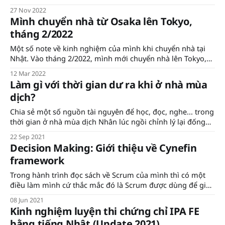
kinh nghiệm của bản thân Chào mọi người, tình hình là
27 Nov 2022
mình mới nhận được vĩnh trú (permanent residency - PR)
Mình chuyển nhà từ Osaka lên Tokyo,
nên muốn viết
tháng 2/2022
Một số note về kinh nghiệm của mình khi chuyển nhà tại
Nhật. Vào tháng 2/2022, mình mới chuyển nhà lên Tokyo,
chia tay Osaka sau 6 năm gắn bó. Trong suốt quá trình
12 Mar 2022
chuyển nhà có khá nhiều việc cần làm nên viết bài này để
Làm gì với thời gian dư ra khi ở nhà mùa
lưu lại
dịch?
Chia sẻ một số nguồn tài nguyên để học, đọc, nghe... trong
thời gian ở nhà mùa dịch Nhân lúc ngồi chỉnh lý lại đống
note trong Notion thì phát hiện ra đống list resources cực
22 Sep 2021
kỳ chất lượng mà ngày xưa mình note lại. Giờ tìm lại thì
Decision Making: Giới thiệu về Cynefin
không
framework
Trong hành trình đọc sách về Scrum của mình thì có một
điều làm mình cứ thắc mắc đó là Scrum được dùng để giải
quyết các vấn đề phức tạp (complex problems). Vậy thì, làm
08 Jun 2021
sao để biết được dự án/sản phẩm như thế nào được coi là
Kinh nghiệm luyện thi chứng chỉ IPA FE
bằng tiếng Nhật (Update 2021)