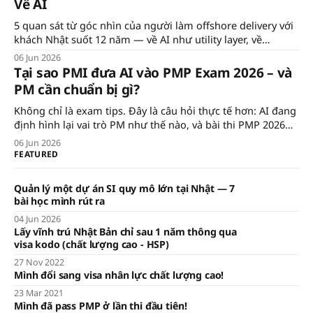
Về AI
5 quan sát từ góc nhìn của người làm offshore delivery với
khách Nhật suốt 12 năm — về AI như utility layer, về
prioritization, về differentiator, về workforce bị bỏ lại, và về
06 Jun 2026
cái AI vẫn chưa chạm tới.
Tại sao PMI đưa AI vào PMP Exam 2026 – và
PM cần chuẩn bị gì?
Không chỉ là exam tips. Đây là câu hỏi thực tế hơn: AI đang
định hình lại vai trò PM như thế nào, và bài thi PMP 2026
phản ánh điều đó ra sao?
06 Jun 2026
FEATURED
Quản lý một dự án SI quy mô lớn tại Nhật — 7
bài học mình rút ra
04 Jun 2026
Lấy vĩnh trú Nhật Bản chỉ sau 1 năm thông qua
visa kodo (chất lượng cao - HSP)
27 Nov 2022
Mình đổi sang visa nhân lực chất lượng cao!
23 Mar 2021
Mình đã pass PMP ở lần thi đầu tiên!