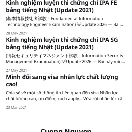
Kinh nghiệm luyện thi chứng chỉ IPA FE
nên muốn viết
bằng tiếng Nhật (Update 2021)
(基本情報技術者試験 - Fundamental Information
Technology Engineer Examination) 💡Update 2026 — Bài
này mình viết năm 2021 theo format cũ (午前/午後). Từ
28 May 2021
tháng 4/2023, IPA đã thay đổi hoàn toàn cấu trúc đề FE:
Kinh nghiệm luyện thi chứng chỉ IPA SG
chia thành 科目A・科目B, rút ngắn thời gian, và bỏ phần
bằng tiếng Nhật (Update 2021)
chọn ngôn ngữ lập trình.
(情報セキュリティマネジメント試験 - Information Security
Management Examination) 💡Update 2026 — Bài này mình
viết năm 2021 theo format cũ (午前/午後 tách riêng). Từ
27 May 2021
năm 2022, IPA đã thay đổi cấu trúc đề SG: gộp 科目A・科目
Mình đổi sang visa nhân lực chất lượng
B vào một buổi thi 120 phút, chấm theo IRT tổng hợp. Lệ
cao!
phí hiện cũng
Chia sẻ về một số thông tin liên quan đến visa Nhân lực
chất lượng cao, ưu điểm, cách apply... Vừa rồi nhân lúc cần
phải gia hạn lại visa lao động 5 năm thì mình có tìm hiểu,
23 Mar 2021
và quyết định thay vì gia hạn visa hiện tại thì
Cuong Nguyen