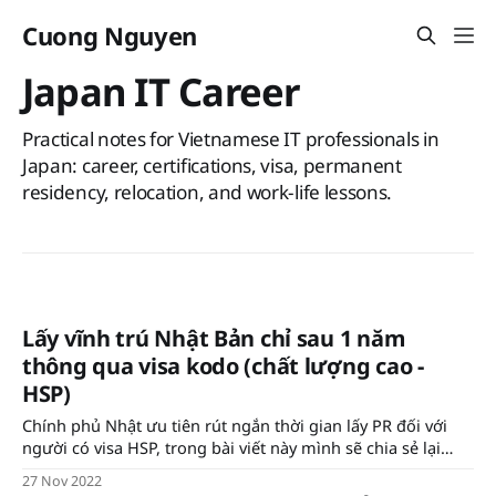
Cuong Nguyen
Japan IT Career
Practical notes for Vietnamese IT professionals in
Japan: career, certifications, visa, permanent
residency, relocation, and work-life lessons.
Lấy vĩnh trú Nhật Bản chỉ sau 1 năm
thông qua visa kodo (chất lượng cao -
HSP)
Chính phủ Nhật ưu tiên rút ngắn thời gian lấy PR đối với
người có visa HSP, trong bài viết này mình sẽ chia sẻ lại
kinh nghiệm của bản thân Chào mọi người, tình hình là
27 Nov 2022
mình mới nhận được vĩnh trú (permanent residency - PR)