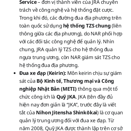
Service
– đơn vị thành viên của JRA chuyên
trách về công nghệ và hệ thống đặt cược.
Trong khi đó, các đường đua địa phương trên
toàn quốc sử dụng
hệ thống TZS chung
(liên
thông giữa các địa phương), do NAR phối hợp
với các đối tác công nghệ để quản lý. Nhìn
chung, JRA quản lý TZS cho hệ thống đua
ngựa trung ương, còn NAR giám sát TZS cho
hệ thống đua địa phương.
Đua xe đạp (Keirin):
Môn keirin chịu sự giám
sát của
Bộ Kinh tế, Thương mại và Công
nghiệp Nhật Bản (METI)
thông qua một tổ
chức công ích là
Quỹ JKA
. JKA (tên đầy đủ
hiện nay đơn giản là “JKA”, trước đây là viết
tắt của
Nihon Jitensha Shinkōkai
) là cơ quan
quản lý trung ương đối với đua xe đạp. Từ
năm 2008, Quỹ JKA được thành lập trên cơ sở