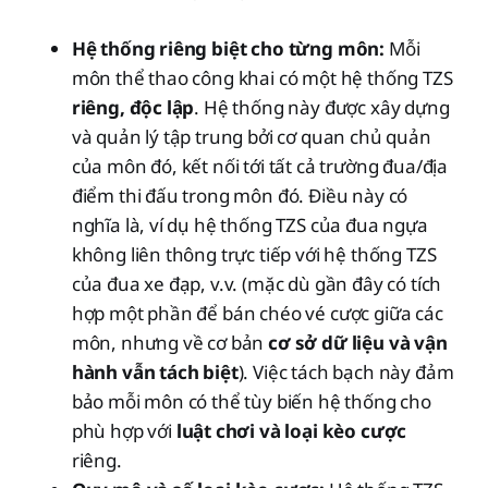
Hệ thống riêng biệt cho từng môn:
Mỗi
môn thể thao công khai có một hệ thống TZS
riêng, độc lập
. Hệ thống này được xây dựng
và quản lý tập trung bởi cơ quan chủ quản
của môn đó, kết nối tới tất cả trường đua/địa
điểm thi đấu trong môn đó. Điều này có
nghĩa là, ví dụ hệ thống TZS của đua ngựa
không liên thông trực tiếp với hệ thống TZS
của đua xe đạp, v.v. (mặc dù gần đây có tích
hợp một phần để bán chéo vé cược giữa các
môn, nhưng về cơ bản
cơ sở dữ liệu và vận
hành vẫn tách biệt
). Việc tách bạch này đảm
bảo mỗi môn có thể tùy biến hệ thống cho
phù hợp với
luật chơi và loại kèo cược
riêng.