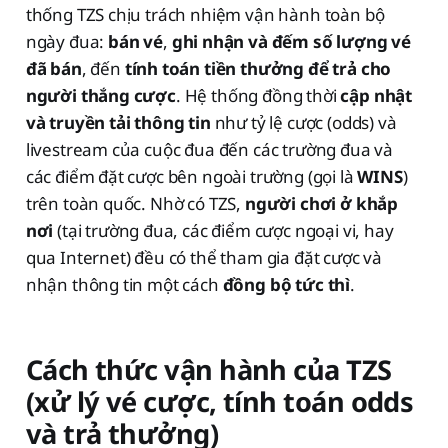
thống TZS chịu trách nhiệm vận hành toàn bộ
ngày đua:
bán vé
,
ghi nhận và đếm số lượng vé
đã bán
, đến
tính toán tiền thưởng để trả cho
người thắng cược
. Hệ thống đồng thời
cập nhật
và truyền tải thông tin
như tỷ lệ cược (odds) và
livestream của cuộc đua đến các trường đua và
các điểm đặt cược bên ngoài trường (gọi là
WINS
)
trên toàn quốc. Nhờ có TZS,
người chơi ở khắp
nơi
(tại trường đua, các điểm cược ngoại vi, hay
qua Internet) đều có thể tham gia đặt cược và
nhận thông tin một cách
đồng bộ tức thì
.
Cách thức vận hành của TZS
(xử lý vé cược, tính toán odds
và trả thưởng)