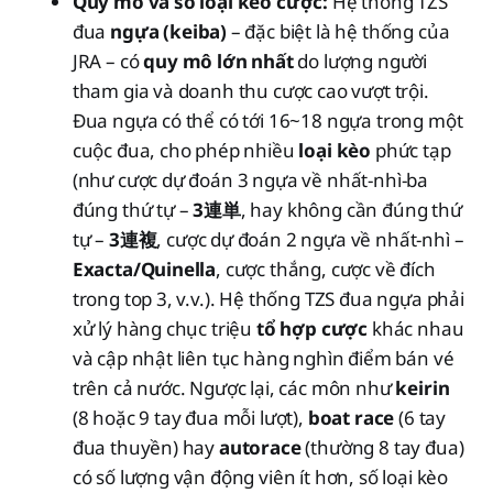
Quy mô và số loại kèo cược:
Hệ thống TZS
đua
ngựa (keiba)
– đặc biệt là hệ thống của
JRA – có
quy mô lớn nhất
do lượng người
tham gia và doanh thu cược cao vượt trội.
Đua ngựa có thể có tới 16~18 ngựa trong một
cuộc đua, cho phép nhiều
loại kèo
phức tạp
(như cược dự đoán 3 ngựa về nhất-nhì-ba
đúng thứ tự –
3連単
, hay không cần đúng thứ
tự –
3連複
, cược dự đoán 2 ngựa về nhất-nhì –
Exacta/Quinella
, cược thắng, cược về đích
trong top 3, v.v.). Hệ thống TZS đua ngựa phải
xử lý hàng chục triệu
tổ hợp cược
khác nhau
và cập nhật liên tục hàng nghìn điểm bán vé
trên cả nước. Ngược lại, các môn như
keirin
(8 hoặc 9 tay đua mỗi lượt),
boat race
(6 tay
đua thuyền) hay
autorace
(thường 8 tay đua)
có số lượng vận động viên ít hơn, số loại kèo