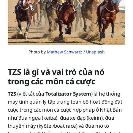
Photo by 
Mathew Schwartz
 / 
Unsplash
TZS là gì và vai trò của nó
trong các môn cá cược
TZS
(viết tắt của
Totalizator System
) là hệ thống
máy tính quản lý tập trung toàn bộ hoạt động đặt
cược trong các môn cá cược hợp pháp ở Nhật Bản
như đua ngựa (keiba), đua xe đạp (keirin), đua
thuyền máy (kyōtei/boat race) và đua mô tô