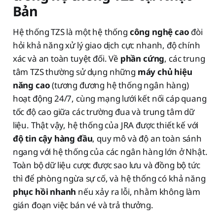
Bản
Hệ thống TZS là một hệ thống
công nghệ cao
đòi
hỏi khả năng xử lý giao dịch cực nhanh, độ chính
xác và an toàn tuyệt đối. Về
phần cứng
, các trung
tâm TZS thường sử dụng những
máy chủ hiệu
năng cao
(tương đương hệ thống ngân hàng)
hoạt động 24/7, cùng mạng lưới kết nối cáp quang
tốc độ cao giữa các trường đua và trung tâm dữ
liệu. Thật vậy, hệ thống của JRA được thiết kế với
độ tin cậy hàng đầu
, quy mô và độ an toàn sánh
ngang với hệ thống của các ngân hàng lớn ở Nhật.
Toàn bộ dữ liệu cược được sao lưu và đồng bộ tức
thì để phòng ngừa sự cố, và hệ thống có khả năng
phục hồi nhanh
nếu xảy ra lỗi, nhằm không làm
gián đoạn việc bán vé và trả thưởng.