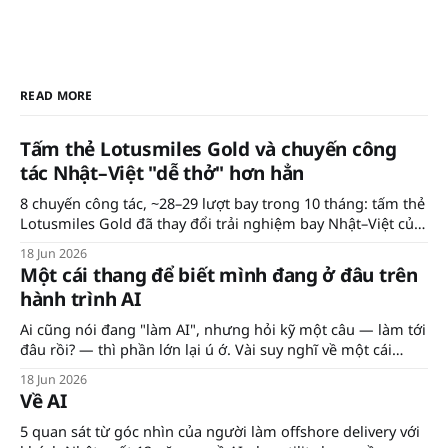
READ MORE
Tấm thẻ Lotusmiles Gold và chuyến công
tác Nhật–Việt "dễ thở" hơn hẳn
8 chuyến công tác, ~28–29 lượt bay trong 10 tháng: tấm thẻ
Lotusmiles Gold đã thay đổi trải nghiệm bay Nhật–Việt của
mình thế nào — và vì sao nó hơn cả Priority Pass.
18 Jun 2026
Một cái thang để biết mình đang ở đâu trên
hành trình AI
Ai cũng nói đang "làm AI", nhưng hỏi kỹ một câu — làm tới
đâu rồi? — thì phần lớn lại ú ớ. Vài suy nghĩ về một cái
thang đo độ trưởng thành AI, và ba điều đáng giữ lại đằng
18 Jun 2026
sau nó.
Về AI
5 quan sát từ góc nhìn của người làm offshore delivery với