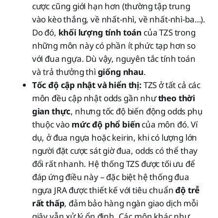
cược cũng giới hạn hơn (thường tập trung
vào kèo thắng, về nhất-nhì, về nhất-nhì-ba…).
Do đó,
khối lượng tính toán
của TZS trong
những môn này có phần ít phức tạp hơn so
với đua ngựa. Dù vậy, nguyên tắc tính toán
và trả thưởng thì
giống nhau
.
Tốc độ cập nhật và hiển thị:
TZS ở tất cả các
môn đều cập nhật odds gần như
theo thời
gian thực
, nhưng tốc độ biến động odds phụ
thuộc vào
mức độ phổ biến
của môn đó. Ví
dụ, ở đua ngựa hoặc keirin, khi có lượng lớn
người đặt cược sát giờ đua, odds có thể thay
đổi rất nhanh. Hệ thống TZS được tối ưu để
đáp ứng điều này – đặc biệt hệ thống đua
ngựa JRA được thiết kế với tiêu chuẩn
độ trễ
rất thấp
, đảm bảo hàng ngàn giao dịch mỗi
giây vẫn xử lý ổn định. Các môn khác như