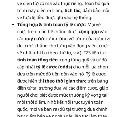
vé điện tử) có mã xác thực riêng. Toàn bộ quá
trình này diễn ra trong
tích tắc
, đảm bảo mỗi
vé hợp lệ đều được ghi vào hệ thống.
Tổng hợp & tính toán tỷ lệ cược:
Mọi vé
cược trên toàn hệ thống được
cộng gộp
vào
các
quỹ cược
tương ứng với từng cửa cược (ví
dụ: cược thắng cho từng vận động viên, cược
về nhất-nhì-ba theo thứ tự, v.v.). TZS liên tục
tính toán tổng tiền
trong từng quỹ và từ đó
cập nhật
tỷ lệ cược (odds)
cho mỗi lựa chọn
dựa trên mức độ tiền dồn vào nó. Tỷ lệ cược
được hiển thị
theo thời gian thực
trên bảng
điện tử tại trường đua và các điểm cược, giúp
người chơi biết được mức thưởng kỳ vọng tại
mỗi thời điểm. Nhờ kết nối trực tuyến toàn
quốc, mọi vé bán ra (dù tại trường đua chính
hay điểm bán vé ngoài) đều lập tức làm thay