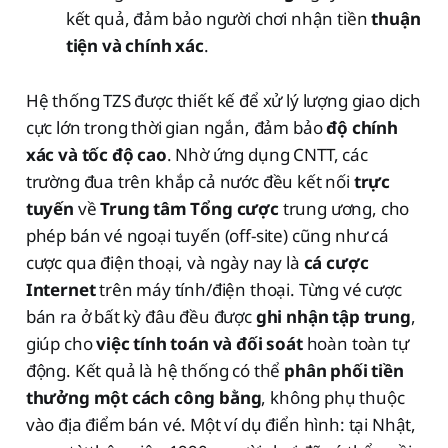
kết quả, đảm bảo người chơi nhận tiền
thuận
tiện và chính xác
.
Hệ thống TZS được thiết kế để xử lý lượng giao dịch
cực lớn trong thời gian ngắn, đảm bảo
độ chính
xác và tốc độ cao
. Nhờ ứng dụng CNTT, các
trường đua trên khắp cả nước đều kết nối
trực
tuyến
về
Trung tâm Tổng cược
trung ương, cho
phép bán vé ngoại tuyến (off-site) cũng như cá
cược qua điện thoại, và ngày nay là
cá cược
Internet
trên máy tính/điện thoại. Từng vé cược
bán ra ở bất kỳ đâu đều được
ghi nhận tập trung
,
giúp cho
việc tính toán và đối soát
hoàn toàn tự
động. Kết quả là hệ thống có thể
phân phối tiền
thưởng một cách công bằng
, không phụ thuộc
vào địa điểm bán vé. Một ví dụ điển hình: tại Nhật,