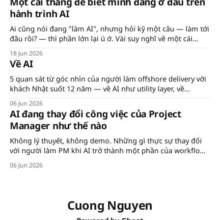
Một cái thang để biết mình đang ở đâu trên
hành trình AI
Ai cũng nói đang "làm AI", nhưng hỏi kỹ một câu — làm tới
đâu rồi? — thì phần lớn lại ú ớ. Vài suy nghĩ về một cái
thang đo độ trưởng thành AI, và ba điều đáng giữ lại đằng
18 Jun 2026
sau nó.
Về AI
5 quan sát từ góc nhìn của người làm offshore delivery với
khách Nhật suốt 12 năm — về AI như utility layer, về
prioritization, về differentiator, về workforce bị bỏ lại, và về
06 Jun 2026
cái AI vẫn chưa chạm tới.
AI đang thay đổi công việc của Project
Manager như thế nào
Không lý thuyết, không demo. Những gì thực sự thay đổi
với người làm PM khi AI trở thành một phần của workflow
hàng ngày — từ báo cáo, risk analysis, đến knowledge
06 Jun 2026
management.
Cuong Nguyen