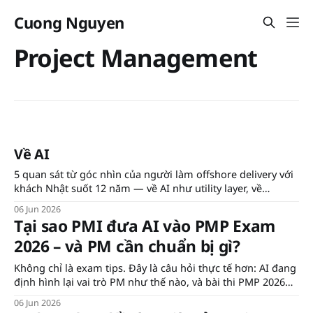
Cuong Nguyen
Project Management
Về AI
5 quan sát từ góc nhìn của người làm offshore delivery với
khách Nhật suốt 12 năm — về AI như utility layer, về
prioritization, về differentiator, về workforce bị bỏ lại, và về
06 Jun 2026
cái AI vẫn chưa chạm tới.
Tại sao PMI đưa AI vào PMP Exam
2026 – và PM cần chuẩn bị gì?
Không chỉ là exam tips. Đây là câu hỏi thực tế hơn: AI đang
định hình lại vai trò PM như thế nào, và bài thi PMP 2026
phản ánh điều đó ra sao?
06 Jun 2026