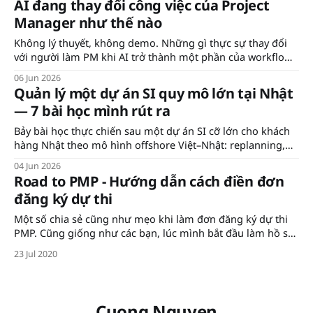
AI đang thay đổi công việc của Project
Manager như thế nào
Không lý thuyết, không demo. Những gì thực sự thay đổi
với người làm PM khi AI trở thành một phần của workflow
hàng ngày — từ báo cáo, risk analysis, đến knowledge
06 Jun 2026
management.
Quản lý một dự án SI quy mô lớn tại Nhật
— 7 bài học mình rút ra
Bảy bài học thực chiến sau một dự án SI cỡ lớn cho khách
hàng Nhật theo mô hình offshore Việt–Nhật: replanning,
estimate, phụ thuộc bên thứ ba, báo tin xấu, chất lượng,
04 Jun 2026
hợp đồng và AI.
Road to PMP - Hướng dẫn cách điền đơn
đăng ký dự thi
Một số chia sẻ cũng như mẹo khi làm đơn đăng ký dự thi
PMP. Cũng giống như các bạn, lúc mình bắt đầu làm hồ sơ
thi thì mình cũng đã hoang mang rất nhiều vì không biết
23 Jul 2020
bắt đầu từ đâu, fill như thế nào cho phù hợp.
Cuong Nguyen